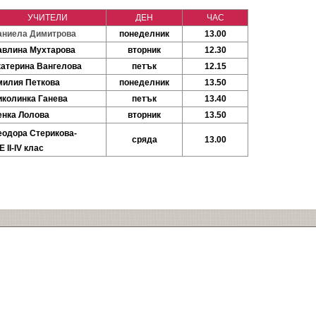
УЧИТЕЛИ
ДЕН
ЧАС
аниела Димитрова
понеделник
13.00
авлина Мухтарова
вторник
12.30
катерина Вангелова
петък
12.15
милия Петкова
понеделник
13.50
иколинка Ганева
петък
13.40
енка Лолова
вторник
13.50
еодора Стерикова-
сряда
13.00
Е II-IV клас