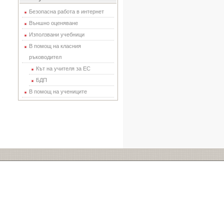
Безопасна работа в интернет
Външно оценяване
Използвани учебници
В помощ на класния
ръководител
Кът на учителя за ЕС
БДП
В помощ на учениците