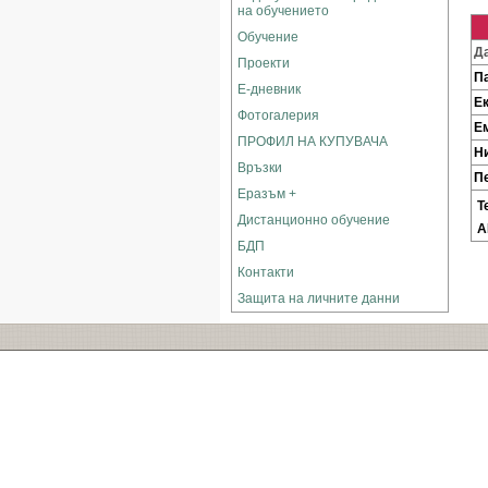
на обучението
Обучение
Д
Проекти
П
Е-дневник
Е
Фотогалерия
Е
ПРОФИЛ НА КУПУВАЧА
Н
Връзки
П
Еразъм +
Т
Дистанционно обучение
А
БДП
Контакти
Защита на личните данни