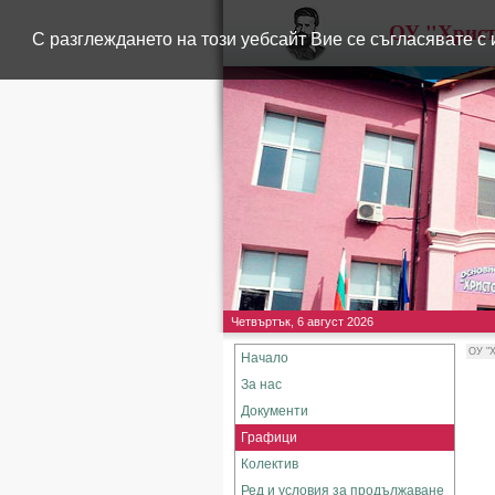
ОУ "Христ
С разглеждането на този уебсайт Вие се съгласявате с 
Четвъртък, 6 август 2026
ОУ "Х
Начало
За нас
Документи
Графици
Колектив
Ред и условия за продължаване