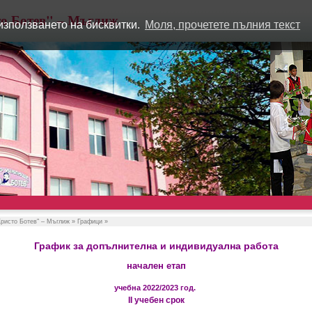
о Ботев" – Мъглиж
използването на бисквитки.
Моля, прочетете пълния текст
ристо Ботев" – Мъглиж
» Графици »
График за допълнителна и индивидуална работа
начален етап
учебна 2022/2023 год.
II учебен срок